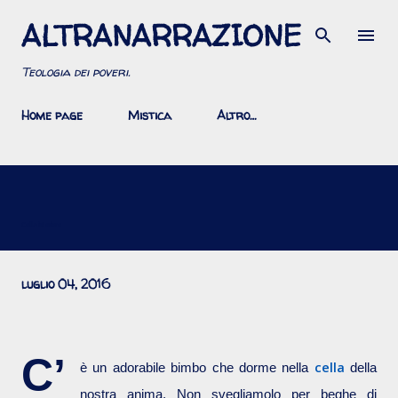
ALTRANARRAZIONE
Passa ai contenuti principali
Teologia dei poveri.
Home page
Mistica
Altro…
Cella interiore
luglio 04, 2016
C’
cella
è un adorabile bimbo che dorme nella
della
nostra anima. Non svegliamolo per beghe di