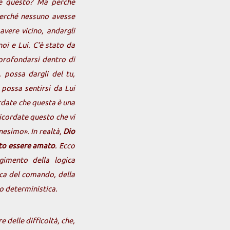
ché questo? Ma perché
perché nessuno avesse
avere vicino, andargli
oi e Lui. C’è stato da
sprofondarsi dentro di
, possa dargli del tu,
 possa sentirsi da Lui
date che questa è una
ricordate questo che vi
anesimo». In realtà,
Dio
uto essere amato
. Ecco
gimento della logica
ica del comando, della
 o deterministica.
e delle difficoltà, che,