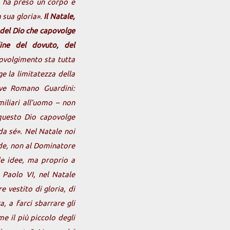
à ha preso un corpo e
 sua gloria».
Il Natale,
, del Dio che capovolge
dine del dovuto, del
ovolgimento sta tutta
ge la limitatezza della
ive Romano Guardini:
miliari all’uomo – non
questo Dio capovolge
da sé». Nel Natale noi
ede, non al Dominatore
lle idee, ma proprio a
 Paolo VI, nel Natale
 vestito di gloria, di
a, a farci sbarrare gli
e il più piccolo degli