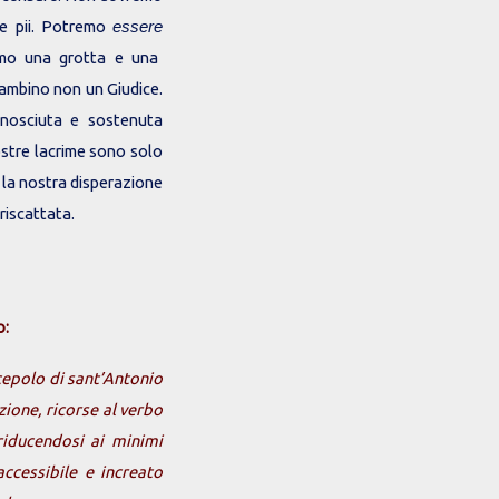
re pii. Potremo
essere
emo una grotta e una
bambino non un Giudice.
nosciuta e sostenuta
tre lacrime sono solo
a la nostra disperazione
 riscattata.
o:
epolo di sant’Antonio
zione, ricorse al verbo
riducendosi ai minimi
accessibile e increato