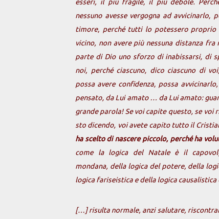
esseri, il più fragile, il più debole. Per
nessuno avesse vergogna ad avvicinarlo, 
timore, perché tutti lo potessero proprio 
vicino, non avere più nessuna distanza fra n
parte di Dio uno sforzo di inabissarsi, di 
noi, perché ciascuno, dico ciascuno di voi
possa avere confidenza, possa avvicinarlo,
pensato, da Lui amato … da Lui amato: guar
grande parola! Se voi capite questo, se voi 
sto dicendo, voi avete capito tutto il Cristi
ha scelto di nascere piccolo, perché ha vol
come la logica del Natale è il capovol
mondana, della logica del potere, della log
logica fariseistica e della logica causalistica
[…] risulta normale, anzi salutare, riscontrar