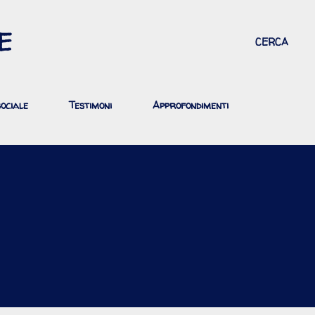
Passa ai contenuti principali
E
CERCA
ociale
Testimoni
Approfondimenti