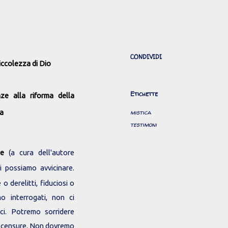
CONDIVIDI
iccolezza di Dio
Etichette
nze alla riforma della
na
mistica
testimoni
ne
(a cura dell'autore
i possiamo avvicinare.
o derelitti, fiduciosi o
mo interrogati, non ci
ci. Potremo sorridere
a censure. Non dovremo