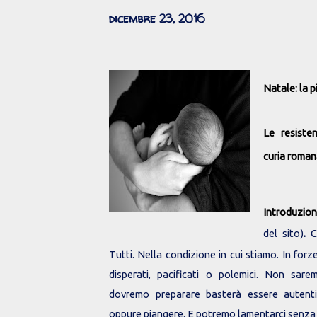
dicembre 23, 2016
Natale: la p
Le resiste
curia roma
Introduzio
del sito)
.
C
Tutti. Nella condizione in cui stiamo. In forze 
disperati, pacificati o polemici. Non sare
dovremo preparare basterà essere autenti
oppure piangere. E potremo lamentarci senz