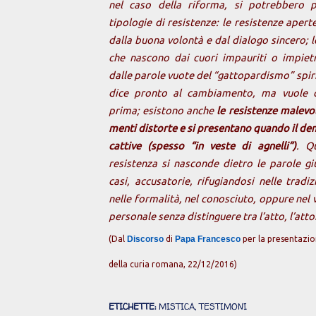
nel caso della riforma, si potrebbero p
tipologie di resistenze: le resistenze aper
dalla buona volontà e dal dialogo sincero; l
che nascono dai cuori impauriti o impietr
dalle parole vuote del “gattopardismo” spirit
dice pronto al cambiamento, ma vuole c
prima; esistono anche
le resistenze malevo
menti distorte e si presentano quando il dem
cattive (spesso “in veste di agnelli”)
. Q
resistenza si nasconde dietro le parole gius
casi, accusatorie, rifugiandosi nelle tradiz
nelle formalità, nel conosciuto, oppure nel 
personale senza distinguere tra l’atto, l’attor
(Dal
Discorso
di
Papa Francesco
per la presentazio
della curia romana, 22/12/2016)
ETICHETTE:
MISTICA
TESTIMONI