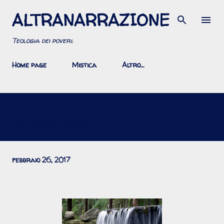
ALTRANARRAZIONE
Passa ai contenuti principali
Teologia dei poveri.
Home page
Mistica
Altro…
Risonanze nelle liriche religiose di Jehudah Halevi
febbraio 26, 2017