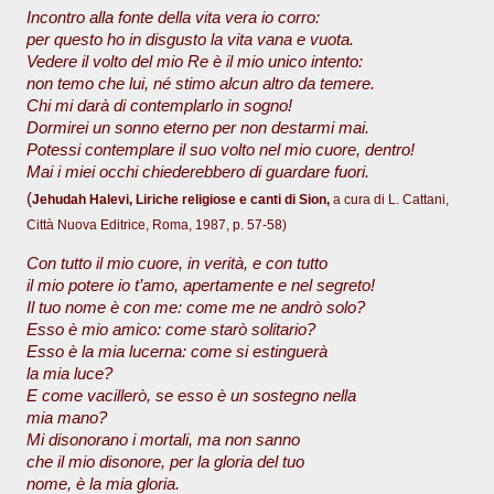
Incontro alla fonte della vita vera io corro:
per questo ho in disgusto la vita vana e vuota.
Vedere il volto del mio Re è il mio unico intento:
non temo che lui, né stimo alcun altro da temere.
Chi mi darà di contemplarlo in sogno!
Dormirei un sonno eterno per non destarmi mai.
Potessi contemplare il suo volto nel mio cuore, dentro!
Mai i miei occhi chiederebbero di guardare fuori.
(
Jehudah Halevi, Liriche religiose e canti di Sion,
a cura di L. Cattani,
Città Nuova Editrice, Roma, 1987, p. 57-58)
Con tutto il mio cuore, in verità, e con tutto
il mio potere io t’amo, apertamente e nel segreto!
Il tuo nome è con me: come me ne andrò solo?
Esso è mio amico: come starò solitario?
Esso è la mia lucerna: come si estinguerà
la mia luce?
E come vacillerò, se esso è un sostegno nella
mia mano?
Mi disonorano i mortali, ma non sanno
che il mio disonore, per la gloria del tuo
nome, è la mia gloria.