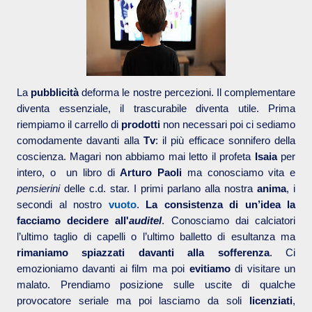
La
pubblicità
deforma le nostre percezioni. Il complementare
diventa essenziale, il trascurabile diventa utile. Prima
riempiamo il carrello di
prodotti
non necessari poi ci sediamo
comodamente davanti alla
Tv
: il più efficace sonnifero della
coscienza. Magari non abbiamo mai letto il profeta
Isaia
per
intero, o
un libro di
Arturo Paoli
ma conosciamo vita e
pensierini
delle c.d. star. I primi parlano alla nostra
anima
, i
secondi al nostro
vuoto
.
La consistenza di un’idea la
facciamo decidere all'
auditel
. Conosciamo dai calciatori
l’ultimo taglio di capelli o l’ultimo balletto di esultanza ma
rimaniamo spiazzati davanti alla sofferenza
. Ci
emozioniamo davanti ai film ma poi
evitiamo
di visitare un
malato. Prendiamo posizione sulle uscite di qualche
provocatore seriale ma poi lasciamo da soli
licenziati
,