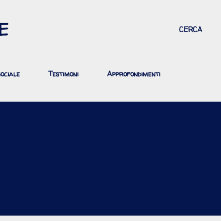
Passa ai contenuti principali
E
CERCA
ociale
Testimoni
Approfondimenti