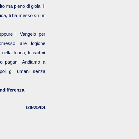
ito ma pieno di gioia. Il
stica, ti ha messo su un
ppure il Vangelo per
omesso alle logiche
 nella teoria, le
radici
ono pagani. Andiamo a
i gli umani senza
indifferenza
.
CONDIVIDI