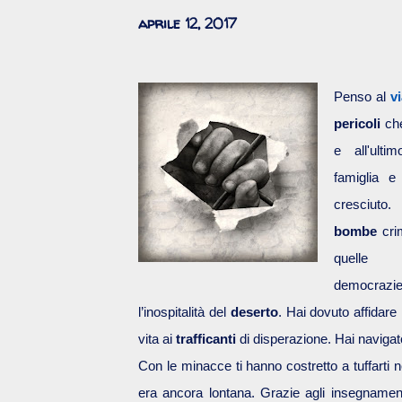
aprile 12, 2017
Penso al
v
pericoli
che
e all'ult
famiglia e
cresciuto
bombe
crim
quelle i
democrazi
l’inospitalità del
deserto
. Hai dovuto affidare 
vita ai
trafficanti
di disperazione. Hai navigato
Con le minacce ti hanno costretto a tuffarti 
era ancora lontana. Grazie agli insegnamen