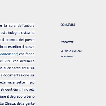
CONDIVIDI
one
(a cura dell'autore
esta indegna civiltà ha
o il dramma dei poveri
Etichette
io ad estetico
. Il nuovo
lettura sociale
enpensanti
,
che fanno
testimoni
uel 20% che accumula
ie
ai disperati stesi sui
iosa documentazione sui
lle vacanzette. I più
ali quotidiani. I novelli
iare il degrado urbano
lla Chiesa, della gente