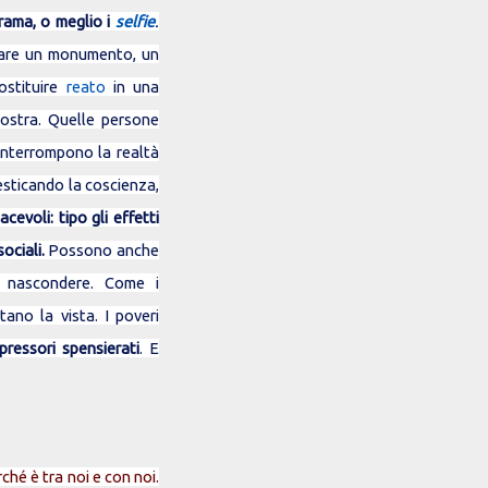
orama, o meglio i
selfie
.
irare un monumento, un
ostituire
reato
in una
ostra. Quelle persone
 interrompono la realtà
esticando la coscienza,
cevoli: tipo gli effetti
ociali.
Possono anche
o nascondere. Come i
ano la vista. I poveri
pressori spensierati
. E
ché è tra noi e con noi.