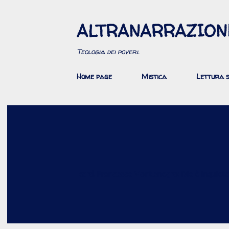
ALTRANARRAZION
Teologia dei poveri.
Home page
Mistica
Lettura s
card. Francesco Montenegro: Dio è inquie