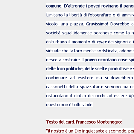
comune
.
D'altronde i poveri rovinano il pan
Limitano la libertà di fotografare o di amm
vicolo, una piazza. Gravissimo! Dovrebbe c
società squallidamente borghese come la n
disturbano il momento di
relax
dei signori e
virtuale che la loro mente sofisticata, addom
riesce a costruire.
I poveri ricordano cose spia
delle loro politiche, delle scelte produttive e s
continuare ad esistere ma si dovrebber
cassonetti della spazzatura: servono ma urt
ostacolano il diritto dei ricchi ad essere
op
questo non è tollerabile.
Testo del card. Francesco Montenegro:
"Il nostro è un Dio inquietante e scomodo, per