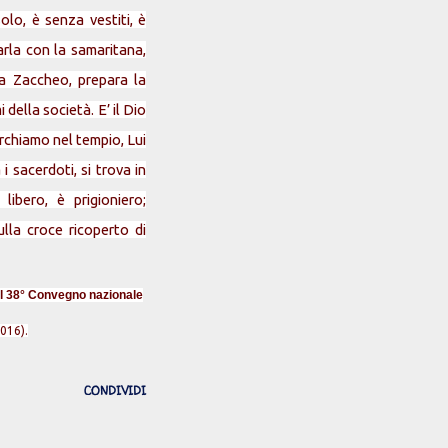
lo, è senza vestiti, è
arla con la samaritana,
da Zaccheo, prepara la
 della società. E’ il Dio
rchiamo nel tempio, Lui
i sacerdoti, si trova in
ibero, è prigioniero;
ulla croce ricoperto di
al 38° Convegno nazionale
2016).
CONDIVIDI