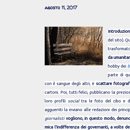
agosto 11, 2017
Introduzi
del sito)
.
Qu
trasformat
da umanitar
hobby dei
b
parte di q
con il sangue degli altri, è
scattare fotograf
cartoni. Poi, tutti felici, pubblicano la prez
loro profili
social
tra le foto del cibo e de
agguerriti la inviano alle redazioni dei princip
giornalisti
vogliono, in questo modo,
denunc
mica l’indifferenza dei governanti, a volte de