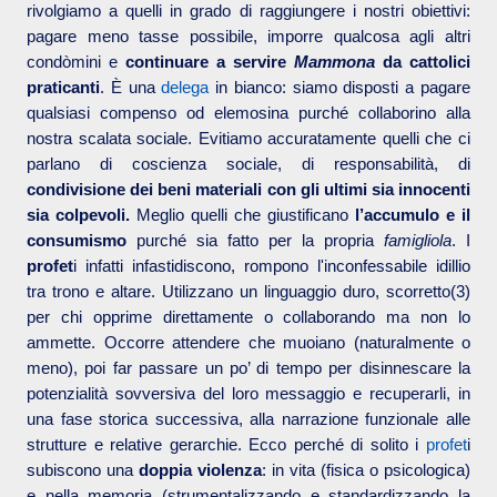
rivolgiamo a quelli in grado di raggiungere i nostri obiettivi:
pagare meno tasse possibile, imporre qualcosa agli altri
condòmini e
continuare a servire
Mammona
da cattolici
praticanti
. È una
delega
in bianco: siamo disposti a pagare
qualsiasi compenso od elemosina purché collaborino alla
nostra scalata sociale. Evitiamo accuratamente quelli che ci
parlano di coscienza sociale, di responsabilità, di
condivisione dei beni materiali con gli ultimi sia innocenti
sia colpevoli.
Meglio quelli che giustificano
l’accumulo e il
consumismo
purché sia fatto per la propria
famigliola
. I
profet
i infatti infastidiscono, rompono l'inconfessabile idillio
tra trono e altare. Utilizzano un linguaggio duro, scorretto(3)
per chi opprime direttamente o collaborando ma non lo
ammette. Occorre attendere che muoiano (naturalmente o
meno), poi far passare un po’ di tempo per disinnescare la
potenzialità sovversiva del loro messaggio e recuperarli, in
una fase storica successiva, alla narrazione funzionale alle
strutture e relative gerarchie. Ecco perché di solito i
profet
i
subiscono una
doppia violenza
: in vita (fisica o psicologica)
e nella memoria (strumentalizzando e standardizzando la