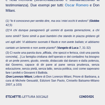
testimonianza). Due esempi per tutti:
Oscar Romero
e Don
Milani.
(1) “
Io ti conoscevo per sentito dire, ma ora i miei occhi ti vedono
” (
Giobbe
42,5)
(2)“
A chi dunque paragonerò gli uomini di questa generazione, a chi
sono simili? Sono simili a quei bambini che stando in piazza gridano gli
uni agli altri: Vi abbiamo suonato il flauto e non avete ballato; vi abbiamo
cantato un lamento e non avete pianto!
” (
Vangelo di Luca
7, 31-32)
(3) Ci vuole una parola dura ,affilata, che spezzi e ferisca, cioè una parola
concreta
[…] La famiglia cristiana dell’operaio e del contadino ha bisogno
di un prete povero, giusto, onesto, distaccato dal danaro e dalla potenza,
dal Governo, capace di dir pane al pane senza prudenza, senza
educazione, senza pietà, senza tatto, senza politica, così come sapevano
fare i profeti o Giovanni il Battista.
(
Don Lorenzo Milani
, Lettere di Don Lorenzo Milani, Priore di Barbiana, a
cura di Michele Gesualdi, Edizioni San Paolo, Cinisello Balsamo-Milano
2007, p.103)
ETICHETTE:
LETTURA SOCIALE
CONDIVIDI