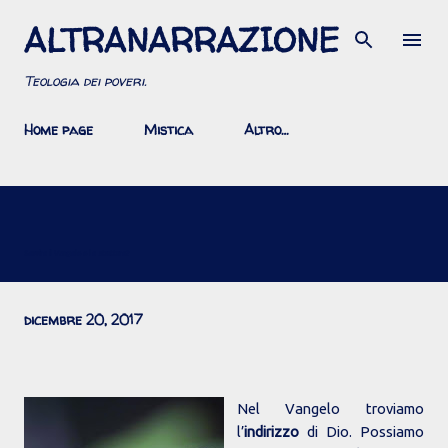
ALTRANARRAZIONE
Passa ai contenuti principali
Teologia dei poveri.
Home page
Mistica
Altro…
Servire il Vangelo o le strutture?
dicembre 20, 2017
Nel Vangelo troviamo
l’
indirizzo
di Dio. Possiamo