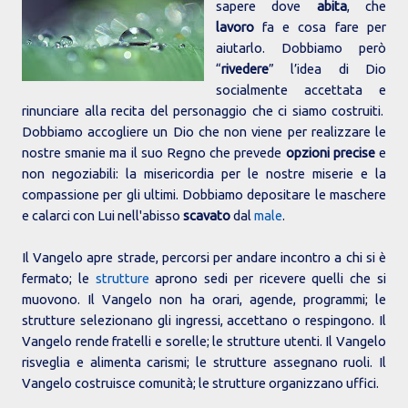
sapere dove
abita
, che
lavoro
fa e cosa fare per
aiutarlo. Dobbiamo però
“
rivedere
” l’idea di Dio
socialmente accettata e
rinunciare alla recita del personaggio che ci siamo costruiti.
Dobbiamo accogliere un Dio che non viene per realizzare le
nostre smanie ma il suo Regno che prevede
opzioni precise
e
non negoziabili: la misericordia per le nostre miserie e la
compassione per gli ultimi. Dobbiamo depositare le maschere
e calarci con Lui nell'abisso
scavato
dal
male
.
Il Vangelo apre strade, percorsi per andare incontro a chi si è
fermato; le
strutture
aprono sedi per ricevere quelli che si
muovono. Il Vangelo non ha orari, agende, programmi; le
strutture selezionano gli ingressi, accettano o respingono. Il
Vangelo rende fratelli e sorelle; le strutture utenti. Il Vangelo
risveglia e alimenta carismi; le strutture assegnano ruoli. Il
Vangelo costruisce comunità; le strutture organizzano uffici.