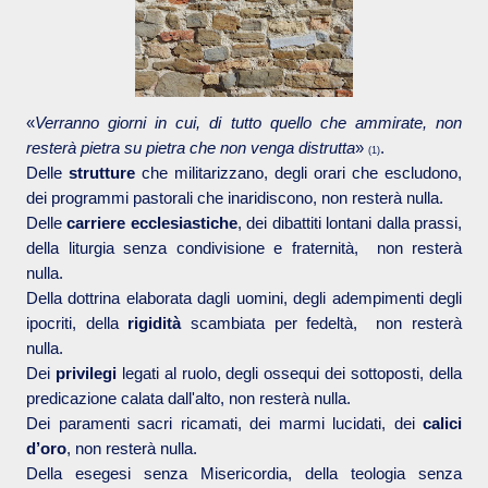
«
Verranno giorni in cui, di tutto quello che ammirate, non
resterà pietra su pietra che non venga distrutta
»
.
(
1
)
Delle
strutture
che militarizzano, degli orari che escludono,
dei programmi pastorali che inaridiscono, non resterà nulla.
Delle
carriere ecclesiastiche
, dei dibattiti lontani dalla prassi,
della liturgia senza condivisione e fraternità, non resterà
nulla.
Della dottrina elaborata dagli uomini, degli adempimenti degli
ipocriti, della
rigidità
scambiata per fedeltà, non resterà
nulla.
Dei
privilegi
legati al ruolo, degli ossequi dei sottoposti, della
predicazione calata dall'alto, non resterà nulla.
Dei paramenti sacri ricamati, dei marmi lucidati, dei
calici
d’oro
, non resterà nulla.
Della esegesi senza Misericordia, della teologia senza