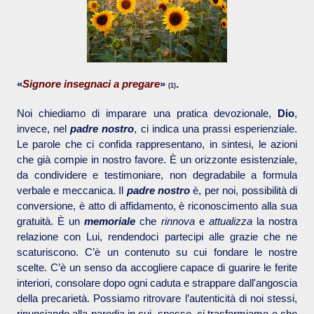
.
«
Signore insegnaci a pregare
»
(1)
Noi chiediamo di imparare una pratica devozionale,
Dio
,
invece, nel
padre nostro
, ci indica una prassi esperienziale.
Le parole che ci confida rappresentano, in sintesi, le azioni
che già compie in nostro favore. È un orizzonte esistenziale,
da condividere e testimoniare, non degradabile a formula
verbale e meccanica. Il
padre nostro
è, per noi, possibilità di
conversione, è atto di affidamento, è riconoscimento alla sua
gratuità. È un
memoriale
che
rinnova
e
attualizza
la nostra
relazione con Lui, rendendoci partecipi alle grazie che ne
scaturiscono. C’è un contenuto su cui fondare le nostre
scelte. C’è un senso da accogliere capace di guarire le ferite
interiori, consolare dopo ogni caduta e strappare dall'angoscia
della precarietà. Possiamo ritrovare l’autenticità di noi stessi,
rinunciando alla parodia in cui, spesso, ci trasformiamo e che