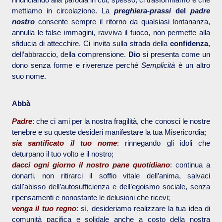
mettiamo in circolazione. La
preghiera-prassi
del
padre
nostro
consente sempre il ritorno da qualsiasi lontananza,
annulla le false immagini, ravviva il fuoco, non permette alla
sfiducia di attecchire. Ci invita sulla strada della
confidenza
,
dell’abbraccio, della comprensione.
Dio
si presenta come un
dono senza forme e riverenze perché
Semplicità
è un altro
suo nome.
Abbà
Padre
: che ci ami per la nostra fragilità, che conosci le nostre
tenebre e su queste desideri manifestare la tua Misericordia;
sia santificato il tuo nome
: rinnegando gli idoli che
deturpano il tuo volto e il nostro;
dacci ogni giorno il nostro pane quotidiano
: continua a
donarti, non ritirarci il soffio vitale dell’anima, salvaci
dall'abisso dell’autosufficienza e dell’egoismo sociale, senza
ripensamenti e nonostante le delusioni che ricevi;
venga il tuo regno
: sì, desideriamo realizzare la tua idea di
comunità pacifica e solidale anche a costo della nostra