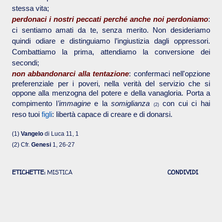
stessa vita;
perdonaci i nostri peccati perché anche noi perdoniamo
:
ci sentiamo amati da te, senza merito. Non desideriamo
quindi odiare e distinguiamo l’ingiustizia dagli oppressori.
Combattiamo la prima, attendiamo la conversione dei
secondi;
non abbandonarci alla tentazione
: confermaci nell'opzione
preferenziale per i poveri, nella verità del servizio che si
oppone alla menzogna del potere e della vanagloria. Porta a
compimento l
’immagine
e la
somiglianza
con cui ci hai
(2)
reso tuoi
figli
: libertà capace di creare e di donarsi.
(1)
Vangelo
di Luca 11, 1
(2) Cfr.
Genesi
1, 26-27
ETICHETTE:
MISTICA
CONDIVIDI
Commenti