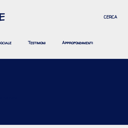
Passa ai contenuti principali
E
CERCA
ociale
Testimoni
Approfondimenti
le vedove