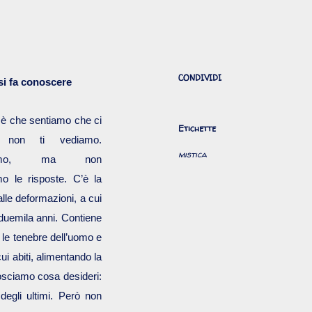
CONDIVIDI
i fa conoscere
 è che sentiamo che ci
Etichette
 non ti vediamo.
mistica
iamo, ma non
mo le risposte. C’è la
alle deformazioni, a cui
 duemila anni. Contiene
 le tenebre dell’uomo e
cui abiti, alimentando la
osciamo cosa desideri:
degli ultimi. Però non