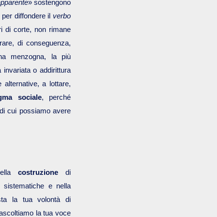
apparente
» sostengono
i per diffondere il
verbo
i di corte, non rimane
orare, di conseguenza,
una menzogna, la più
 invariata o addirittura
alternative, a lottare,
gma sociale
, perché
 di cui possiamo avere
nella
costruzione
di
ni sistematiche e nella
asta la tua volontà di
 ascoltiamo la tua voce