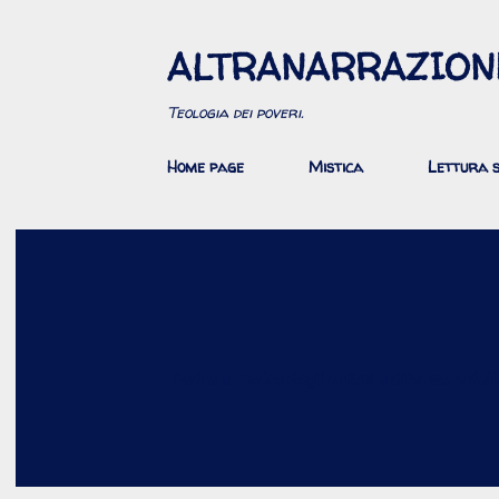
ALTRANARRAZION
Teologia dei poveri.
Home page
Mistica
Lettura s
Padre e madre degli orfani e difensore del