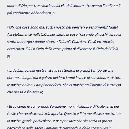
bontà di Dio per trascinarle nella via dell’amore attraverso l’umiltà e il
più confidente abbandono
»
.
(2)
«
Oh, che cosa sono mai tutti i nostri bei pensieri e sentimenti? Nulla!
Assolutamente nulla!...Conserviamo la pace “fissando gli occhi verso la
santa montagna donde ci verrà l’aiuto”. Guardare Gesù ed amarlo,
ecco tutto. È lui il Cielo della terra prima di diventare il Cielo dei Cieli
»
.
(3)
«
…Vediamo nella nostra vita lo scatenarsi di grandi temporali che
durano a lungo! Ma il guizzo dei loro lampi invece di consumare, ristora
le nostre anime. Lampi benedetti, che ci mostrano il niente di tutto ciò
che passa e finisce
»
.
(4)
«
Ecco come io comprendo l’orazione; non mi sembra difficile, anzi più
facile che respirare all'aria aperta. Questo è il “pane di casa nostra”, è
la nostra grazia particolare, e oso pensare che sia stata la grazia
particolare della sacra Famiglia di Nazareth, e dello stesso Gesù