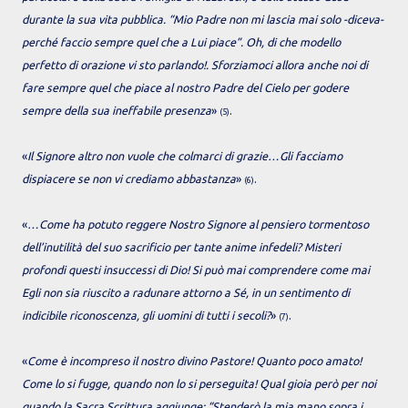
durante la sua vita pubblica. “Mio Padre non mi lascia mai solo -diceva-
perché faccio sempre quel che a Lui piace”. Oh, di che modello
perfetto di orazione vi sto parlando!. Sforziamoci allora anche noi di
fare sempre quel che piace al nostro Padre del Cielo per godere
sempre della sua ineffabile presenza
»
.
(5)
«
Il Signore altro non vuole che colmarci di grazie…Gli facciamo
dispiacere se non vi crediamo abbastanza
»
.
(6)
«
…Come ha potuto reggere Nostro Signore al pensiero tormentoso
dell’inutilità del suo sacrificio per tante anime infedeli? Misteri
profondi questi insuccessi di Dio! Si può mai comprendere come mai
Egli non sia riuscito a radunare attorno a Sé, in un sentimento di
indicibile riconoscenza, gli uomini di tutti i secoli?
»
.
(7)
«
Come è incompreso il nostro divino Pastore! Quanto poco amato!
Come lo si fugge, quando non lo si perseguita! Qual gioia però per noi
quando la Sacra Scrittura aggiunge: “Stenderò la mia mano sopra i