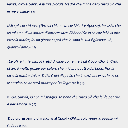
verità, dirò ai Santi: è la mia piccola Madre che mi ha dato tutto ciò che
in me vi piace
»
.
(16)
«
Mia piccola Madre [Teresa chiamava così Madre Agnese], ho visto che
lei mi ama di un amore disinteressato. Ebbene! Se io so che lei è la mia
piccola Madre, lei un giorno saprà che io sono la sua figliolina! Oh,
quanto l'amo!
»
.
(17)
«
Le offro i miei piccoli frutti di gioia come me li dà il buon Dio. In Cielo
otterrò molte grazie per coloro che mi hanno fatto del bene. Per la
piccola Madre, tutto. Tutto è più di quello che le sarà necessario o che
le servirà, ce ne sarà molto per "rallegrarla"
»
.
(18)
«
...Oh! Suvvia, io non mi sbaglio, so bene che tutto ciò che lei fa per me,
è per amore...
»
.
(19)
[Due giorni prima di nascere al Cielo] «
Oh! sì, solo vedervi, questo mi
fa bene
»
.
(20)