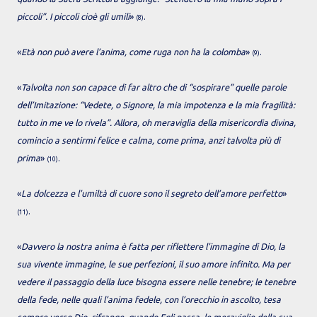
piccoli”. I piccoli cioè gli umili
»
.
(8)
«
Età non può avere l’anima, come ruga non ha la colomba
»
.
(9)
«
Talvolta non son capace di far altro che di “sospirare” quelle parole
dell’Imitazione: “Vedete, o Signore, la mia impotenza e la mia fragilità:
tutto in me ve lo rivela”. Allora, oh meraviglia della misericordia divina,
comincio a sentirmi felice e calma, come prima, anzi talvolta più di
prima
»
.
(10)
«
La dolcezza e l’umiltà di cuore sono il segreto dell’amore perfetto
»
.
(11)
«
Davvero la nostra anima è fatta per riflettere l’immagine di Dio, la
sua vivente immagine, le sue perfezioni, il suo amore infinito. Ma per
vedere il passaggio della luce bisogna essere nelle tenebre; le tenebre
della fede, nelle quali l’anima fedele, con l’orecchio in ascolto, tesa