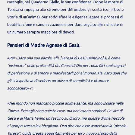
raccoglie, nel Quaderno Giallo, le sue confidenze. Dopo la morte di
Teresa si impegna allo stremo per diffondere gli scritti (con il titolo
Storia di un'anima), per soddisfare le esigenze legate ai processi di
beatificazione e canonizzazione e per dare seguito alle richieste di
un numero sempre maggiore di devoti.
Pensieri di Madre Agnese di Gesù.
«
Per usare una sua parola, ella [Teresa di Gesù Bambino] si è come
“insinuata” nelle profondità del Cuore di Dio per rubarGli i suoi segreti
di perfezione e di amore e manifestarli poi al mondo. Ha visto quel che
già s’aspettava di vedere: un abisso di semplicità e di amore
sconosciuto»
.
(1)
«Nel mondo non mancano piccole anime sante, ma sono isolate nella
Chiesa. Presagiscono queste cose, ma non osano credervi. Le vite di
Gesù e di Maria hanno un fascino su di loro, ma queste divine fiaccole
al tempo stesso le abbagliano. Oso dire che esse aspettano la “piccola
Teresa”, guida creata appositamente per loro, nuovo sforzo della