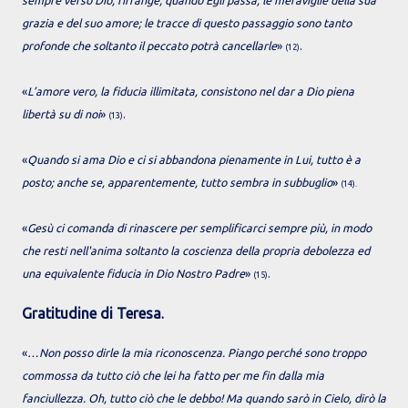
sempre verso Dio, rifrange, quando Egli passa, le meraviglie della sua
grazia e del suo amore; le tracce di questo passaggio sono tanto
profonde che soltanto il peccato potrà cancellarle
»
.
(12)
«
L’amore vero, la fiducia illimitata, consistono nel dar a Dio piena
libertà su di noi
»
.
(13)
«
Quando si ama Dio e ci si abbandona pienamente in Lui, tutto è a
posto; anche se, apparentemente, tutto sembra in subbuglio
»
(14).
«
Gesù ci comanda di rinascere per semplificarci sempre più, in modo
che resti nell'anima soltanto la coscienza della propria debolezza ed
una equivalente fiducia in Dio Nostro Padre
»
.
(15)
Gratitudine di Teresa
.
«
…Non posso dirle la mia riconoscenza. Piango perché sono troppo
commossa da tutto ciò che lei ha fatto per me fin dalla mia
fanciullezza. Oh, tutto ciò che le debbo! Ma quando sarò in Cielo, dirò la