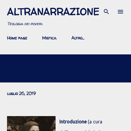
ALTRANARRAZIONE
Passa ai contenuti principali
Teologia dei poveri.
Home page
Mistica
Altro…
Pensieri di Agnese di Gesù, sorella di Santa Teresa
luglio 26, 2019
Introduzione
(a cura