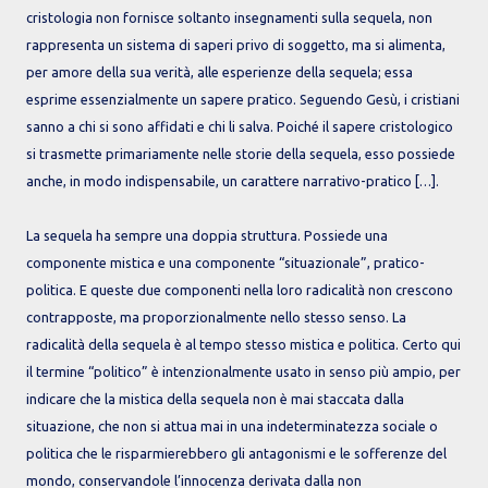
cristologia non fornisce soltanto insegnamenti sulla sequela, non
rappresenta un sistema di saperi privo di soggetto, ma si alimenta,
per amore della sua verità, alle esperienze della sequela; essa
esprime essenzialmente un sapere pratico. Seguendo Gesù, i cristiani
sanno a chi si sono affidati e chi li salva. Poiché il sapere cristologico
si trasmette primariamente nelle storie della sequela, esso possiede
anche, in modo indispensabile, un carattere narrativo-pratico […].
La sequela ha sempre una doppia struttura. Possiede una
componente mistica e una componente “situazionale”, pratico-
politica. E queste due componenti nella loro radicalità non crescono
contrapposte, ma proporzionalmente nello stesso senso. La
radicalità della sequela è al tempo stesso mistica e politica. Certo qui
il termine “politico” è intenzionalmente usato in senso più ampio, per
indicare che la mistica della sequela non è mai staccata dalla
situazione, che non si attua mai in una indeterminatezza sociale o
politica che le risparmierebbero gli antagonismi e le sofferenze del
mondo, conservandole l’innocenza derivata dalla non