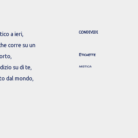
CONDIVIDI
ico a ieri,
che corre su un
Etichette
orto,
mistica
dizio su di te,
to dal mondo,