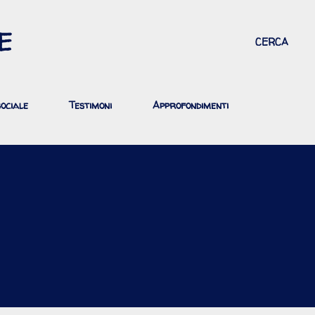
Passa ai contenuti principali
E
CERCA
ociale
Testimoni
Approfondimenti