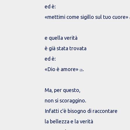
ed è:
«mettimi come sigillo sul tuo cuore»
e quella verità
è già stata trovata
ed è:
«Dio è amore»
.
(2)
Ma, per questo,
non si scoraggino.
Infatti c'è bisogno di raccontare
la bellezza e la verità