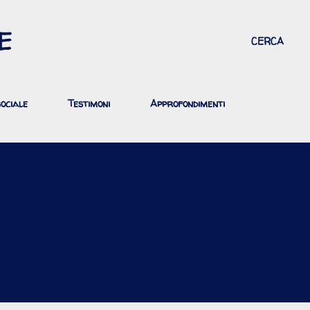
Passa ai contenuti principali
E
CERCA
ociale
Testimoni
Approfondimenti