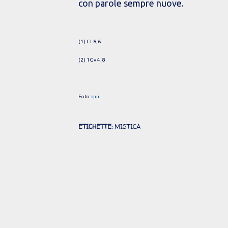
con parole sempre nuove.
(1) Ct 8,6
(2) 1Gv 4,8
Foto:
qui
ETICHETTE:
MISTICA
Commenti