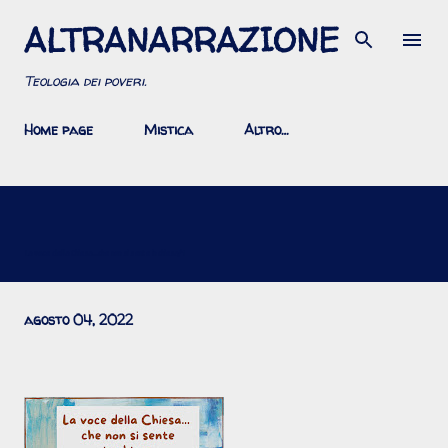
ALTRANARRAZIONE
Passa ai contenuti principali
Teologia dei poveri.
Home page
Mistica
Altro…
La voce della Chiesa...che non si sente in chiesa/1
agosto 04, 2022