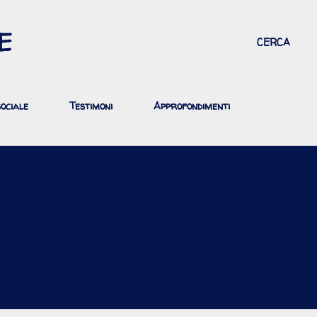
Passa ai contenuti principali
E
CERCA
ociale
Testimoni
Approfondimenti
hiesa/4