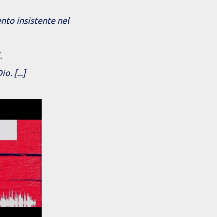
nto insistente nel
.
o. [...]