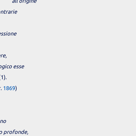
all'origine
ontrarie
essione
re,
logico esse
(1).
r.
1869
)
gno
no profonde,