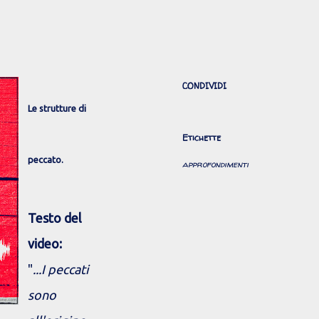
CONDIVIDI
Le strutture di
Etichette
peccato.
approfondimenti
Testo del
video:
"
...I peccati
sono