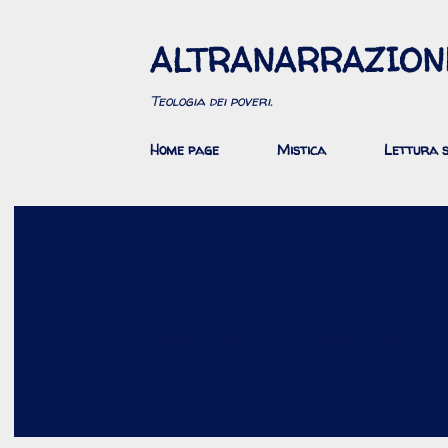
ALTRANARRAZION
Teologia dei poveri.
Home page
Mistica
Lettura s
La voce della Chiesa...che non si sente in c