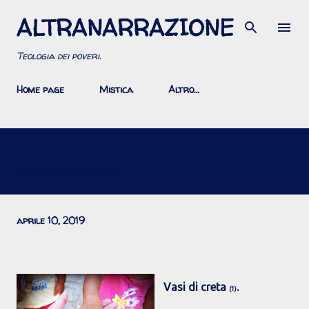
ALTRANARRAZIONE
Passa ai contenuti principali
Teologia dei poveri.
Home page
Mistica
Altro…
San Paolo: scoprire i carismi sulla via della carità
aprile 10, 2019
Vasi di creta
.
(1)