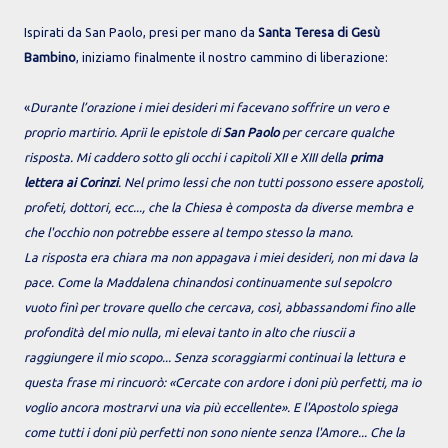
Ispirati da San Paolo, presi per mano da
Santa Teresa di Gesù
Bambino
, iniziamo finalmente il nostro cammino di liberazione:
«
Durante l’orazione i miei desideri mi facevano soffrire un vero e
proprio martirio. Aprii le epistole di
San Paolo
per cercare qualche
risposta. Mi caddero sotto gli occhi i capitoli XII e XIII della
prima
lettera ai Corinzi
. Nel primo lessi che non tutti possono essere apostoli,
profeti, dottori, ecc..., che la Chiesa è composta da diverse membra e
che l'occhio non potrebbe essere al tempo stesso la mano.
La risposta era chiara ma non appagava i miei desideri, non mi dava la
pace. Come la Maddalena chinandosi continuamente sul sepolcro
vuoto finì per trovare quello che cercava, così, abbassandomi fino alle
profondità del mio nulla, mi elevai tanto in alto che riuscii a
raggiungere il mio scopo... Senza scoraggiarmi continuai la lettura e
questa frase mi rincuorò: «Cercate con ardore i doni più perfetti, ma io
voglio ancora mostrarvi una via più eccellente». E l'Apostolo spiega
come tutti i doni più perfetti non sono niente senza l'Amore... Che la