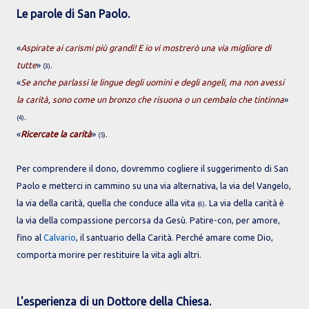
Le parole di San Paolo.
«
Aspirate ai carismi più grandi! E io vi mostrerò una via migliore di
tutte
»
.
(3)
«
Se anche parlassi le lingue degli uomini e degli angeli, ma non avessi
la carità, sono come un bronzo che risuona o un cembalo che tintinna
»
.
(4)
«
Ricercate la carità
»
.
(5)
Per comprendere il dono, dovremmo cogliere il suggerimento di San
Paolo e metterci in cammino su una via alternativa, la via del Vangelo,
la via della carità, quella che conduce alla vita
. La via della carità è
(6)
la via della compassione percorsa da Gesù. Patire-con, per amore,
fino al
Calvario
, il santuario della Carità. Perché amare come Dio,
comporta morire per restituire la vita agli altri.
L'esperienza di un Dottore della Chiesa.