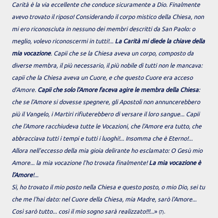
Carità è la via eccellente che conduce sicuramente a Dio. Finalmente
avevo trovato il riposo! Considerando il corpo mistico della Chiesa, non
mi ero riconosciuta in nessuno dei membri descritti da San Paolo: o
meglio, volevo riconoscermi in tutti!...
La Carità mi diede la chiave della
mia vocazione
. Capii che se la Chiesa aveva un corpo, composto da
diverse membra, il più necessario, il più nobile di tutti non le mancava:
capii che la Chiesa aveva un Cuore, e che questo Cuore era acceso
d'Amore.
Capii che solo l'Amore faceva agire le membra della Chiesa
:
che se l'Amore si dovesse spegnere, gli Apostoli non annuncerebbero
più il Vangelo, i Martiri rifiuterebbero di versare il loro sangue... Capii
che l'Amore racchiudeva tutte le Vocazioni, che l'Amore era tutto, che
abbracciava tutti i tempi e tutti i luoghi!... Insomma che è Eterno!...
Allora nell'eccesso della mia gioia delirante ho esclamato: O Gesù mio
Amore... la mia vocazione l'ho trovata finalmente!
La mia vocazione è
l'Amore
!...
Sì, ho trovato il mio posto nella Chiesa e questo posto, o mio Dio, sei tu
che me l'hai dato: nel Cuore della Chiesa, mia Madre, sarò l'Amore...
Così sarò tutto... così il mio sogno sarà realizzato!!!...
»
.
(7)